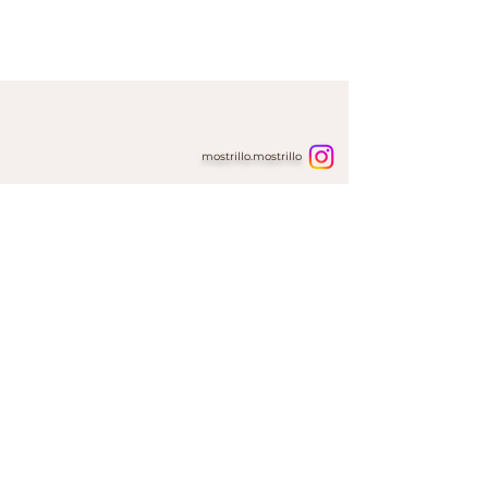
mostrillo.mostrillo
bureiclub.mostrillo
AIUTO
Home
Domande Frequenti
Contatti & Ordini Personalizzati
Il Nostro
Packaging
INFORMAZIONI
Politica di Spedizione & Resi
Informativa sui Cookie
Politica sulla Privacy