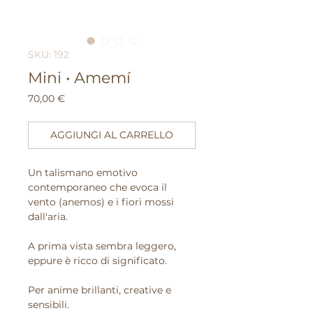
SKU: 192
Mini • Amemí
Prezzo
70,00 €
AGGIUNGI AL CARRELLO
Un talismano emotivo
contemporaneo che evoca il
vento (anemos) e i fiori mossi
dall'aria.
A prima vista sembra leggero,
eppure è ricco di significato.
Per anime brillanti, creative e
sensibili.