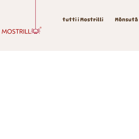
tutti i Mostrilli
Mōnsutā