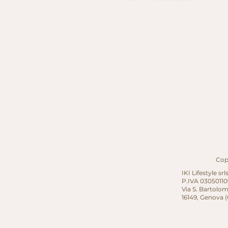
Copy
IKI Lifestyle srl
P.IVA 03050110
Via S. Bartolom
16149, Genova (