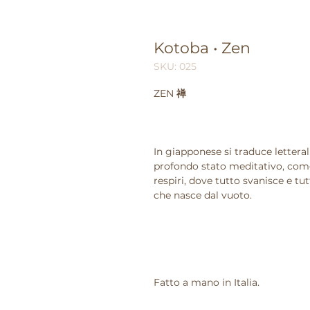
Kotoba • Zen
SKU: 025
ZEN
禅
In giapponese si traduce letter
profondo stato meditativo, come 
respiri, dove tutto svanisce e tut
che nasce dal vuoto.
Fatto a mano in Italia.