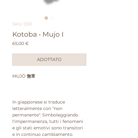
SKU: 030
Kotoba • Mujo I
Prezzo
65,00 €
ADOTTATO
MUJŌ
無常
In giapponese si traduce
letteralmente con "non
permanente". Simboleggiando
l'impermanenza, tutti i fenomeni
e gli stati emotivi sono transitori
e in continuo cambiamento.