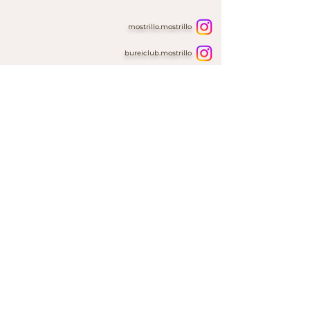
mostrillo.mostrillo
bureiclub.mostrillo
AIUTO
Home
Domande Frequenti
Contatti & Ordini Personalizzati
Il Nostro
Packaging
INFORMAZIONI
Politica di Spedizione & Resi
Informativa sui Cookie
Politica sulla Privacy
Termini & Condizioni