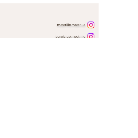
mostrillo.mostrillo
bureiclub.mostrillo
AIUTO
Home
Domande Frequenti
Contatti & Ordini Personalizzati
Il Nostro
Packaging
INFORMAZIONI
Politica di Spedizione & Resi
Informativa sui Cookie
Politica sulla Privacy
Termini & Condizioni